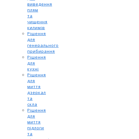
виведення
плям
та
чищення
килимів
Рішення
для
генерального
прибирання
Рішення
для
кухні
Рішення
для
миття
дзеркал
та
скла
Рішення
для
миття
підлоги
та