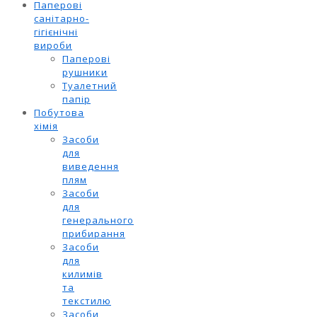
Паперові
санітарно-
гігієнічні
вироби
Паперові
рушники
Туалетний
папір
Побутова
хімія
Засоби
для
виведення
плям
Засоби
для
генерального
прибирання
Засоби
для
килимів
та
текстилю
Засоби