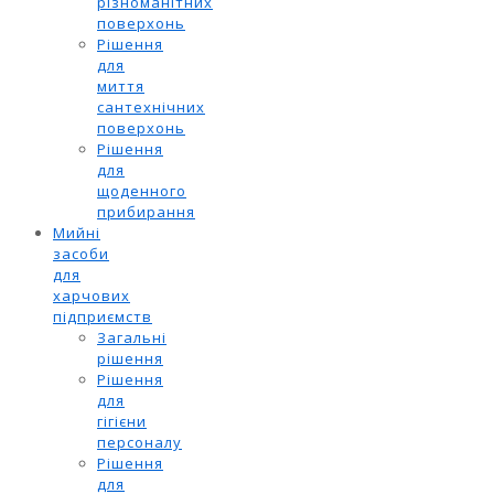
різноманітних
поверхонь
Рішення
для
миття
сантехнічних
поверхонь
Рішення
для
щоденного
прибирання
Мийні
засоби
для
харчових
підприємств
Загальні
рішення
Рішення
для
гігієни
персоналу
Рішення
для