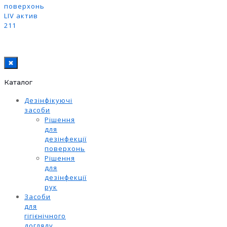
поверхонь
LIV актив
211
✖
Каталог
Дезінфікуючі
засоби
Рішення
для
дезінфекції
поверхонь
Рішення
для
дезінфекції
рук
Засоби
для
гігієнічного
догляду