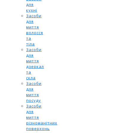
для
кухні
Засоби
для
миття
волосся
та
тіла
Засоби
для
миття
дзеркал
та
скла
Засоби
для
миття
посуду
Засоби
для
миття
різноманітних
поверхонь