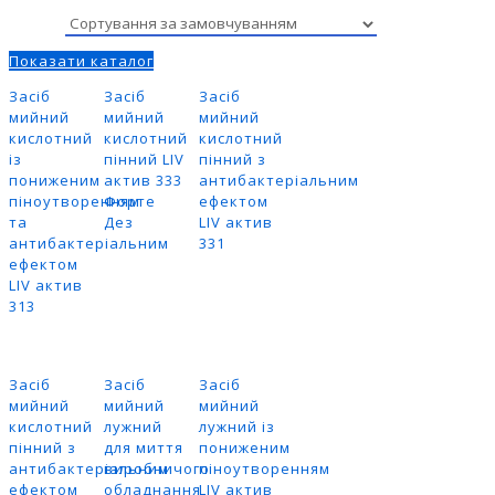
Показати каталог
Засіб
Засіб
Засіб
мийний
мийний
мийний
кислотний
кислотний
кислотний
із
пінний LIV
пінний з
пониженим
актив 333
антибактеріальним
піноутворенням
Форте
ефектом
та
Дез
LIV актив
антибактеріальним
331
ефектом
LIV актив
313
Засіб
Засіб
Засіб
мийний
мийний
мийний
кислотний
лужний
лужний із
пінний з
для миття
пониженим
антибактеріальним
виробничого
піноутворенням
ефектом
обладнання
LIV актив