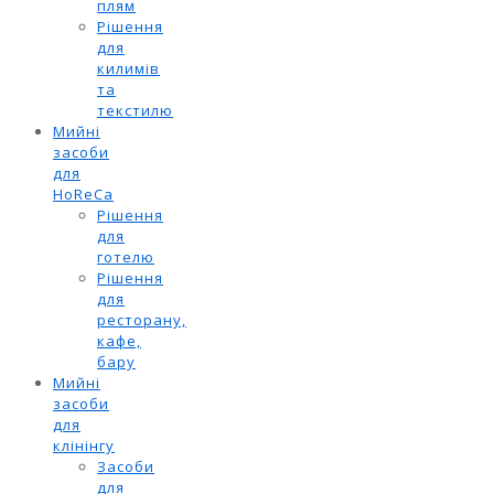
плям
Рішення
для
килимів
та
текстилю
Мийні
засоби
для
HoReCa
Рішення
для
готелю
Рішення
для
ресторану,
кафе,
бару
Мийні
засоби
для
клінінгу
Засоби
для