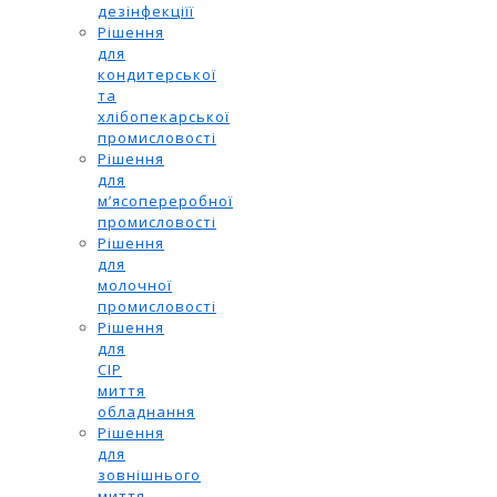
дезінфекціїї
Рішення
для
кондитерської
та
хлібопекарської
промисловості
Рішення
для
м’ясопереробної
промисловості
Рішення
для
молочної
промисловості
Рішення
для
CIP
миття
обладнання
Рішення
для
зовнішнього
миття