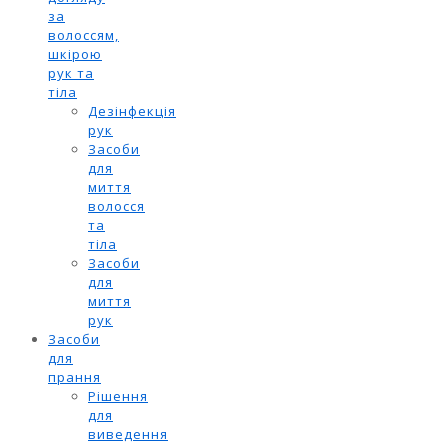
за
волоссям,
шкірою
рук та
тіла
Дезінфекція
рук
Засоби
для
миття
волосся
та
тіла
Засоби
для
миття
рук
Засоби
для
прання
Рішення
для
виведення