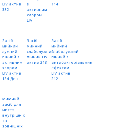
LIV актив
з
114
332
активним
хлором
LIV
Засіб
Засіб
Засіб
мийний
мийний
мийний
лужний
слаболужний
слаболужний
пінний з
пінний LIV
пінний з
активним
актив 213
антибактеріальним
хлором
ефектом
LIV актив
LIV актив
134 Дез
212
Миючий
засіб для
миття
внутрішніх
та
зовнішніх