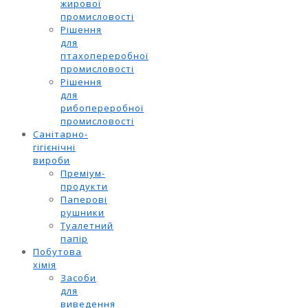
жирової
промисловості
Рішення
для
птахопереробної
промисловості
Рішення
для
рибопереробної
промисловості
Санітарно-
гігієнічні
вироби
Преміум-
продукти
Паперові
рушники
Туалетний
папір
Побутова
хімія
Засоби
для
виведення