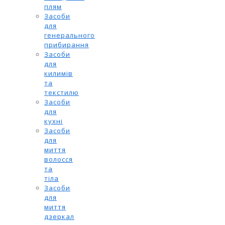
плям
Засоби
для
генерального
прибирання
Засоби
для
килимів
та
текстилю
Засоби
для
кухні
Засоби
для
миття
волосся
та
тіла
Засоби
для
миття
дзеркал