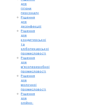
для
гігієни
персоналу
Рішення
для
дезінфекціїї
Рішення
для
кондитерської
та
хлібопекарської
промисловості
Рішення
для
м’ясопереробної
промисловості
Рішення
для
молочної
промисловості
Рішення
для
олійно-