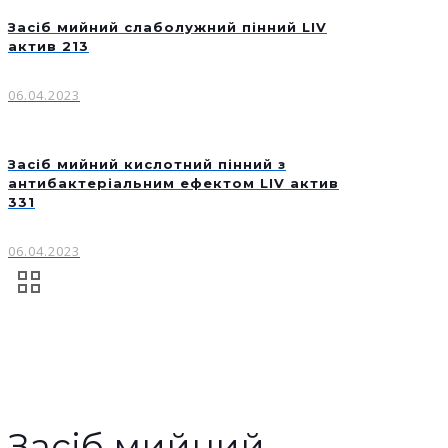
Засіб мийний слаболужний пінний LIV
актив 213
06.04.2023
Засіб мийний кислотний пінний з
антибактеріальним ефектом LIV актив
331
06.04.2023
Засіб мийний