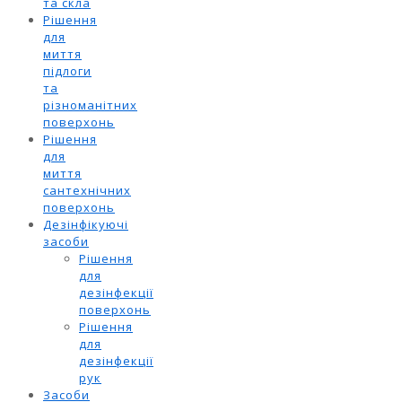
та скла
Рішення
для
миття
підлоги
та
різноманітних
поверхонь
Рішення
для
миття
сантехнічних
поверхонь
Дезінфікуючі
засоби
Рішення
для
дезінфекції
поверхонь
Рішення
для
дезінфекції
рук
Засоби