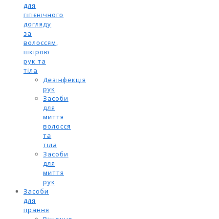
для
гігієнічного
догляду
за
волоссям,
шкірою
рук та
тіла
Дезінфекція
рук
Засоби
для
миття
волосся
та
тіла
Засоби
для
миття
рук
Засоби
для
прання
Рішення