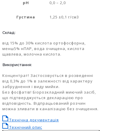
pH
0,0 – 2,0
Густина
1,25 ±0,1 г/см3
Склад:
від 15% до 30% кислота ортофосфорна,
менш5% нПАР, вода очищена, кислота
щавлева, молочна кислота.
Використання:
Концентрат! Застосовується в розведенні
від 0,3% до 1% в залежності від характеру
забруднення і виду мийки.
Без фосфатів! Біорозкладний миючий засіб,
що підтверджується декларацією про
відповідність. Відпрацьований розчин
можна зливати в каналізацію без очищення.
Технічна документація
Технічний опис