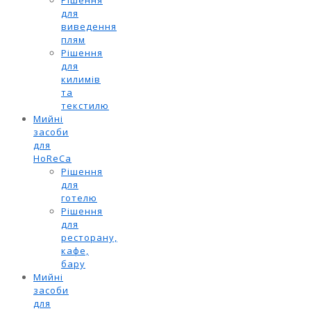
для
виведення
плям
Рішення
для
килимів
та
текстилю
Мийні
засоби
для
HoReCa
Рішення
для
готелю
Рішення
для
ресторану,
кафе,
бару
Мийні
засоби
для