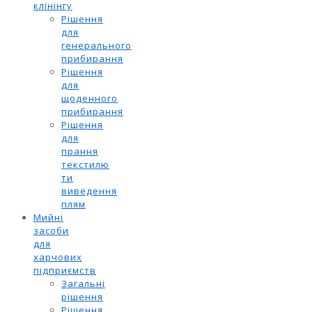
клінінгу
Рішення
для
генерального
прибирання
Рішення
для
щоденного
прибирання
Рішення
для
прання
текстилю
ти
виведення
плям
Мийні
засоби
для
харчових
підприємств
Загальні
рішення
Рішення