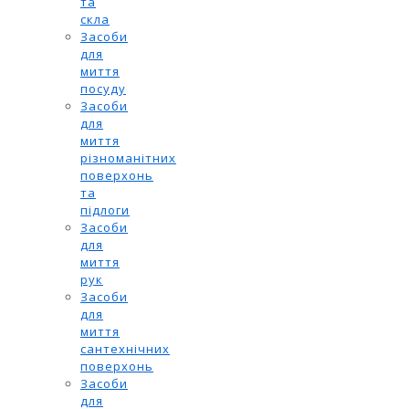
та
скла
Засоби
для
миття
посуду
Засоби
для
миття
різноманітних
поверхонь
та
підлоги
Засоби
для
миття
рук
Засоби
для
миття
сантехнічних
поверхонь
Засоби
для