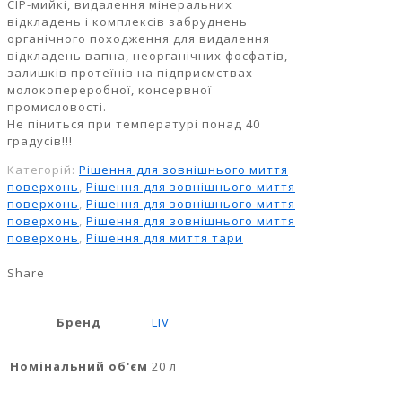
СІР-мийкі, видалення мінеральних
відкладень і комплексів забруднень
органічного походження для видалення
відкладень вапна, неорганічних фосфатів,
залишків протеїнів на підприємствах
молокопереробної, консервної
промисловості.
Не піниться при температурі понад 40
градусів!!!
Категорій:
Рішення для зовнішнього миття
поверхонь
,
Рішення для зовнішнього миття
поверхонь
,
Рішення для зовнішнього миття
поверхонь
,
Рішення для зовнішнього миття
поверхонь
,
Рішення для миття тари
Share
Бренд
LIV
Номінальний об'єм
20 л