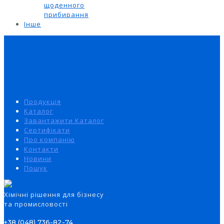
щоденного
прибирання
Інше
Продукція
Каталог
Завантажити Каталог
Сертифікати
Про компанію
Контакти
Новини
Пошук
Xімічні рішення для бізнесу
та промисловості
+38 (048) 736-82-74