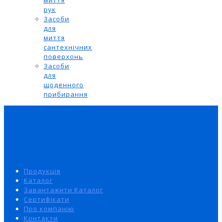
миття
рук
Засоби
для
миття
сантехнічних
поверхонь
Засоби
для
щоденного
прибирання
Продукція
Каталог
Завантажити Каталог
Сертифікати
Про компанію
Контакти