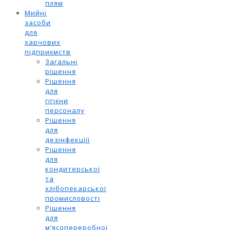
плям
Мийні
засоби
для
харчових
підприємств
Загальні
рішення
Рішення
для
гігієни
персоналу
Рішення
для
дезінфекціїї
Рішення
для
кондитерської
та
хлібопекарської
промисловості
Рішення
для
м’ясопереробної