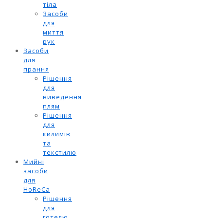
тіла
Засоби
для
миття
рук
Засоби
для
прання
Рішення
для
виведення
плям
Рішення
для
килимів
та
текстилю
Мийні
засоби
для
HoReCa
Рішення
для
готелю