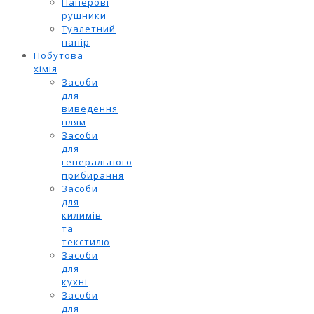
Паперові
рушники
Туалетний
папір
Побутова
хімія
Засоби
для
виведення
плям
Засоби
для
генерального
прибирання
Засоби
для
килимів
та
текстилю
Засоби
для
кухні
Засоби
для