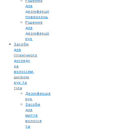
Рішення
для
дезінфекції
поверхонь
Рішення
для
дезінфекції
рук
Засоби
для
гігієнічного
догляду
за
волоссям,
шкірою
рук та
тіла
Дезінфекція
рук
Засоби
для
миття
волосся
та