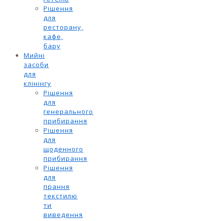
Рішення
для
ресторану,
кафе,
бару
Мийні
засоби
для
клінінгу
Рішення
для
генерального
прибирання
Рішення
для
щоденного
прибирання
Рішення
для
прання
текстилю
ти
виведення