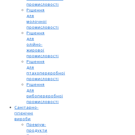
промисловості
Рішення
для
молочної
промисловості
Рішення
для
олійно-
жирової
промисловості
Рішення
для
птахопереробної
промисловості
Рішення
для
рибопереробної
промисловості
Санітарно-
гігієнічні
вироби
Преміум-
продукти