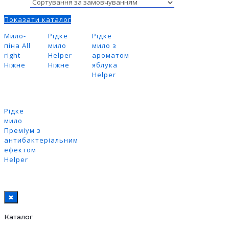
Показати каталог
Мило-
Рідке
Рідке
піна All
мило
мило з
right
Helper
ароматом
Ніжне
Ніжне
яблука
Helper
Рідке
мило
Преміум з
антибактеріальним
ефектом
Helper
✖
Каталог