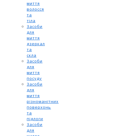
миття
волосся
та
тіла
Засоби
для
миття
дзеркал
та
скла
Засоби
для
миття
посуду
Засоби
для
миття
різноманітних
поверхонь
та
підлоги
Засоби
для