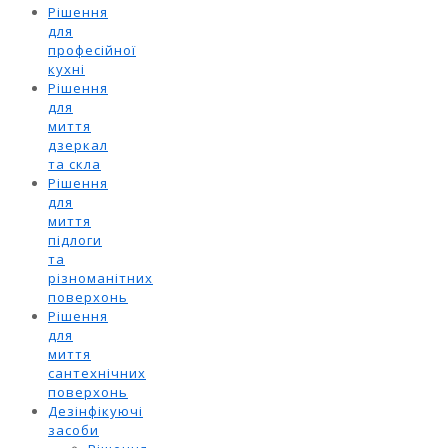
Рішення
для
професійної
кухні
Рішення
для
миття
дзеркал
та скла
Рішення
для
миття
підлоги
та
різноманітних
поверхонь
Рішення
для
миття
сантехнічних
поверхонь
Дезінфікуючі
засоби