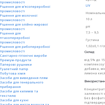
промисловості
LIV
Рішення для м’ясопереробної
промисловості
Номінальни
Рішення для молочної
10 л
промисловості
Рішення для олійно-жирової
pH
промисловості
7,5 – 9,5
Рішення для
птахопереробної
Густина
промисловості
1,02±0,1 г/
Рішення для рибопереробної
промисловості
Склад:
Санітарно-гігієнічні вироби
від 5% до 1
Преміум-продукти
комплексоу
Паперові рушники
добавка, мі
Туалетний папір
лимона кисл
Побутова хімія
Засоби для виведення плям
Використанн
Засоби для генерального
прибирання
Концентрат!
Засоби для килимів та
залежності 
текстилю
Без фосфаті
Засоби для кухні
підтверджує
Засоби для миття волосся та