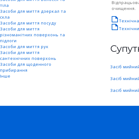
Відпрацьов
тіла
очищення.
Засоби для миття дзеркал та
скла
Технічна
Засоби для миття посуду
Технічни
Засоби для миття
різноманітних поверхонь та
підлоги
Супут
Засоби для миття рук
Засоби для миття
сантехнічних поверхонь
Засоби для щоденного
Засіб мийни
прибирання
Інше
Засіб мийни
Засіб мийни