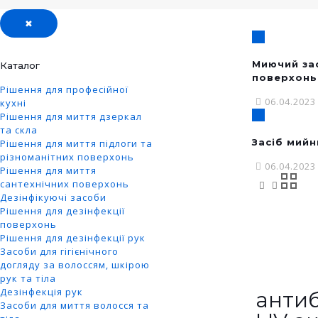
✖
Миючий зас
Каталог
поверхонь 
Рішення для професійної
06.04.2023
кухні
Рішення для миття дзеркал
та скла
Засіб мийн
Рішення для миття підлоги та
різноманітних поверхонь
06.04.2023
Рішення для миття
сантехнічних поверхонь
Дезінфікуючі засоби
Рішення для дезінфекції
поверхонь
Рішення для дезінфекції рук
Засоби для гігієнічного
догляду за волоссям, шкірою
рук та тіла
Дезінфекція рук
анти
Засоби для миття волосся та