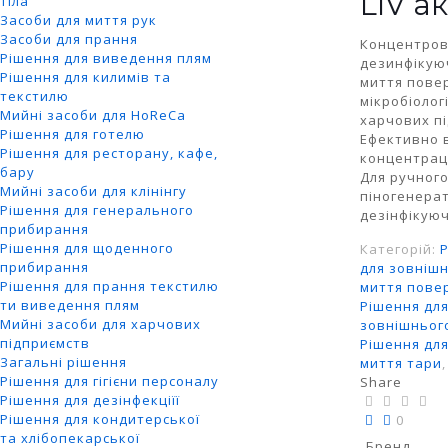
LIV а
тіла
Засоби для миття рук
Засоби для прання
Концентров
Рішення для виведення плям
дезинфікую
Рішення для килимів та
миття пове
текстилю
мікробіолог
Мийні засоби для HoReCa
харчових пі
Рішення для готелю
Ефективно в
Рішення для ресторану, кафе,
концентраці
бару
Для ручного
Мийні засоби для клінінгу
піногенерат
Рішення для генерального
дезінфікуюч
прибирання
Рішення для щоденного
Категорій:
прибирання
для зовніш
Рішення для прання текстилю
миття пове
ти виведення плям
Рішення дл
Мийні засоби для харчових
зовнішньог
підприємств
Рішення для
Загальні рішення
миття тари
Рішення для гігієни персоналу
Share
Рішення для дезінфекціїї
Рішення для кондитерської
0
та хлібопекарської
Бренд