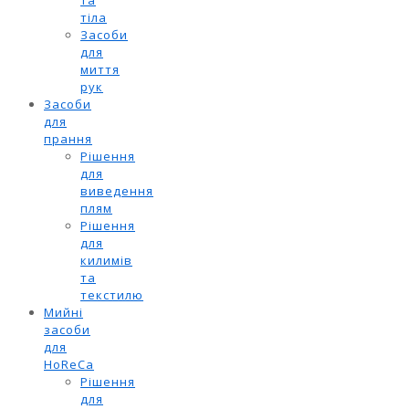
тіла
Засоби
для
миття
рук
Засоби
для
прання
Рішення
для
виведення
плям
Рішення
для
килимів
та
текстилю
Мийні
засоби
для
HoReCa
Рішення
для