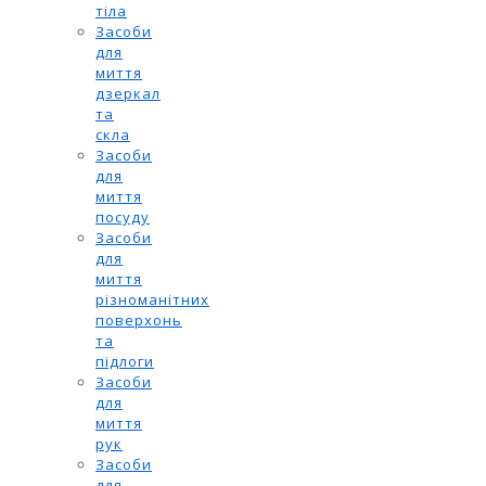
тіла
Засоби
для
миття
дзеркал
та
скла
Засоби
для
миття
посуду
Засоби
для
миття
різноманітних
поверхонь
та
підлоги
Засоби
для
миття
рук
Засоби
для