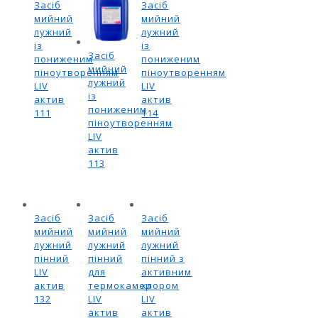
Засіб
Засіб
мийний
мийний
лужний
лужний
із
із
Засіб
пониженим
пониженим
мийний
піноутворенням
піноутворенням
лужний
LIV
LIV
із
актив
актив
пониженим
111
114
піноутворенням
LIV
актив
113
Засіб
Засіб
Засіб
мийний
мийний
мийний
лужний
лужний
лужний
пінний
пінний
пінний з
LIV
для
активним
актив
термокамер
хлором
132
LIV
LIV
актив
актив