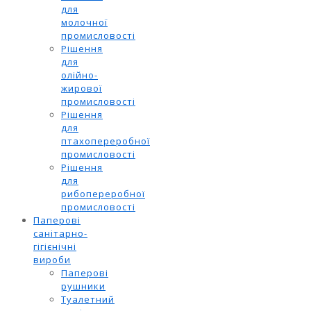
для
молочної
промисловості
Рішення
для
олійно-
жирової
промисловості
Рішення
для
птахопереробної
промисловості
Рішення
для
рибопереробної
промисловості
Паперові
санітарно-
гігієнічні
вироби
Паперові
рушники
Туалетний