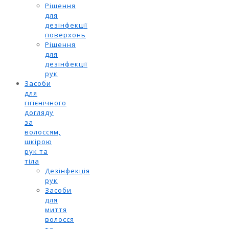
Рішення
для
дезінфекції
поверхонь
Рішення
для
дезінфекції
рук
Засоби
для
гігієнічного
догляду
за
волоссям,
шкірою
рук та
тіла
Дезінфекція
рук
Засоби
для
миття
волосся
та