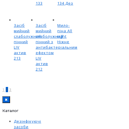
133
134 Дез
Засіб
Засіб
Мило-
мийний
мийний
піна All
слаболужний
слаболужний
right
пінний
пінний з
Ніжне
LIV
антибактеріальним
актив
ефектом
213
LIV
актив
212
1
2
3
✖
Каталог
Дезінфікуючі
засоби