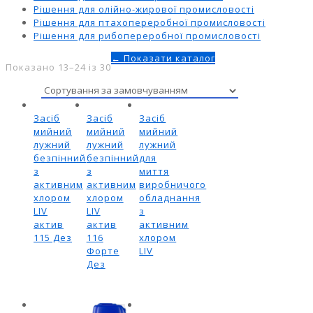
Рішення для олійно-жирової промисловості
Рішення для птахопереробної промисловості
Рішення для рибопереробної промисловості
← Показати каталог
Показано 13–24 із 30
Засіб
Засіб
Засіб
мийний
мийний
мийний
лужний
лужний
лужний
безпінний
безпінний
для
з
з
миття
активним
активним
виробничого
хлором
хлором
обладнання
LIV
LIV
з
актив
актив
активним
115 Дез
116
хлором
Форте
LIV
Дез