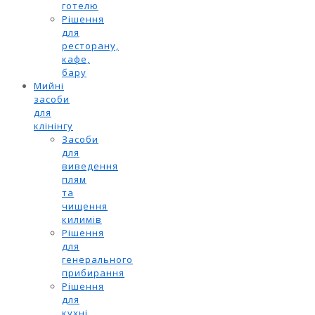
готелю
Рішення
для
ресторану,
кафе,
бару
Мийні
засоби
для
клінінгу
Засоби
для
виведення
плям
та
чищення
килимів
Рішення
для
генерального
прибирання
Рішення
для
кухні