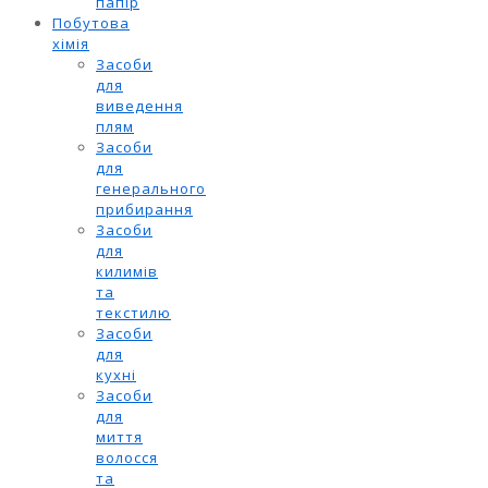
папір
Побутова
хімія
Засоби
для
виведення
плям
Засоби
для
генерального
прибирання
Засоби
для
килимів
та
текстилю
Засоби
для
кухні
Засоби
для
миття
волосся
та