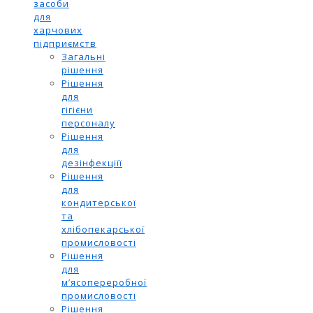
засоби
для
харчових
підприємств
Загальні
рішення
Рішення
для
гігієни
персоналу
Рішення
для
дезінфекціїї
Рішення
для
кондитерської
та
хлібопекарської
промисловості
Рішення
для
м’ясопереробної
промисловості
Рішення