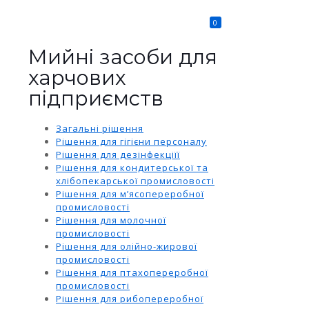
0
Мийні засоби для
харчових
підприємств
Загальні рішення
Рішення для гігієни персоналу
Рішення для дезінфекціїї
Рішення для кондитерської та
хлібопекарської промисловості
Рішення для м’ясопереробної
промисловості
Рішення для молочної
промисловості
Рішення для олійно-жирової
промисловості
Рішення для птахопереробної
промисловості
Рішення для рибопереробної