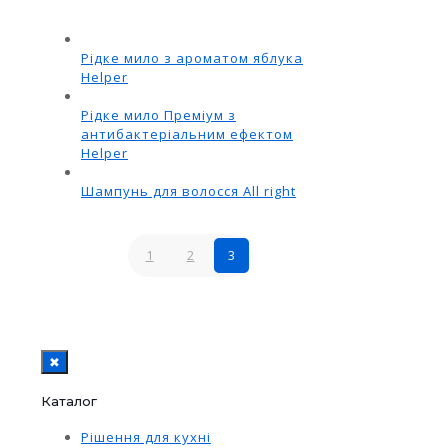
Рідке мило з ароматом яблука
Helper
Рідке мило Преміум з
антибактеріальним ефектом
Helper
Шампунь для волосся All right
1
2
3
✖
Каталог
Рішення для кухні