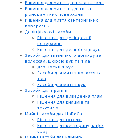
Рішення для миття дзеркал та скла
Рішення для миття підлоги та
різноманітних поверхонь
Рішення для миття сантехнічних
поверхонь
Дезінфікуючі засоби
Рішення для дезінфекції
поверхонь
Рішення для дезінфекції рук
Засоби для гігієнічного догляду за
волоссям, шкірою рук та тіла
Дезінфекція рук
Засоби для миття волосся та
тіла
Засоби для миття рук
Засоби для прання
Рішення для виведення плям
Рішення для килимів та
текстилю
Мийні засоби для HoReCa
Рішення для готелю
Рішення для ресторану, кафе,
бару
Мийні засоби для клінінгу