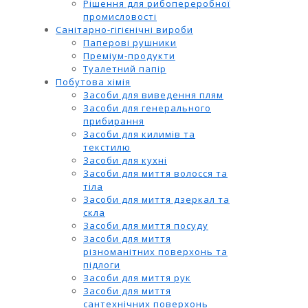
Рішення для рибопереробної
промисловості
Санітарно-гігієнічні вироби
Паперові рушники
Преміум-продукти
Туалетний папір
Побутова хімія
Засоби для виведення плям
Засоби для генерального
прибирання
Засоби для килимів та
текстилю
Засоби для кухні
Засоби для миття волосся та
тіла
Засоби для миття дзеркал та
скла
Засоби для миття посуду
Засоби для миття
різноманітних поверхонь та
підлоги
Засоби для миття рук
Засоби для миття
сантехнічних поверхонь