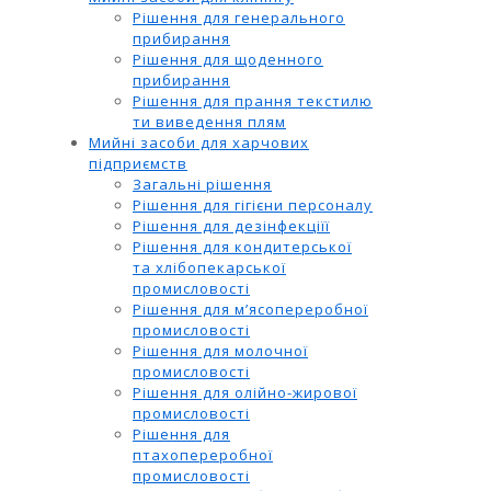
Рішення для генерального
прибирання
Рішення для щоденного
прибирання
Рішення для прання текстилю
ти виведення плям
Мийні засоби для харчових
підприємств
Загальні рішення
Рішення для гігієни персоналу
Рішення для дезінфекціїї
Рішення для кондитерської
та хлібопекарської
промисловості
Рішення для м’ясопереробної
промисловості
Рішення для молочної
промисловості
Рішення для олійно-жирової
промисловості
Рішення для
птахопереробної
промисловості