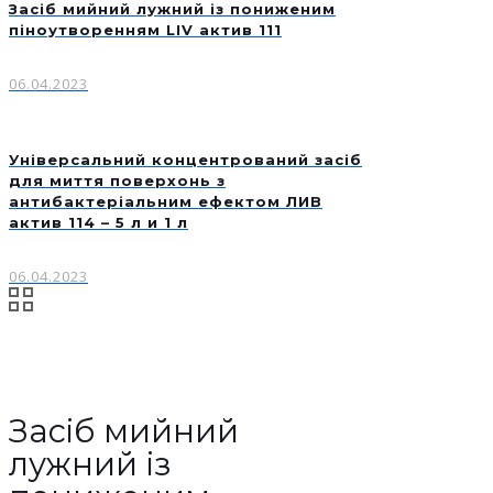
Засіб мийний лужний із пониженим
піноутворенням LIV актив 111
06.04.2023
Універсальний концентрований засіб
для миття поверхонь з
антибактеріальним ефектом ЛИВ
актив 114 – 5 л и 1 л
06.04.2023
Засіб мийний
лужний із