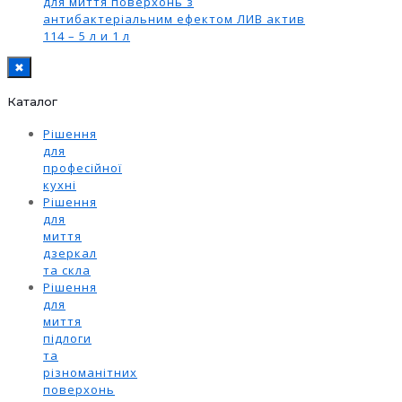
для миття поверхонь з
антибактеріальним ефектом ЛИВ актив
114 – 5 л и 1 л
✖
Каталог
Рішення
для
професійної
кухні
Рішення
для
миття
дзеркал
та скла
Рішення
для
миття
підлоги
та
різноманітних
поверхонь