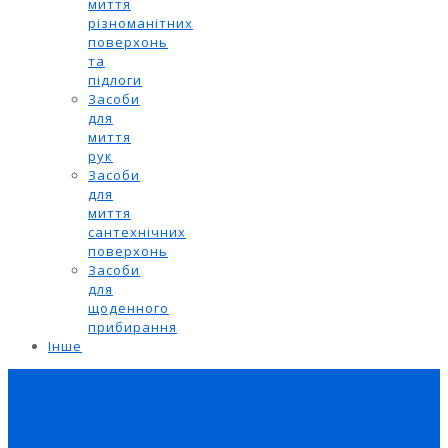
миття
різноманітних
поверхонь
та
підлоги
Засоби
для
миття
рук
Засоби
для
миття
сантехнічних
поверхонь
Засоби
для
щоденного
прибирання
Інше