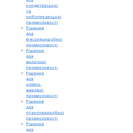
кондитерської
та
хлібопекарської
промисловості
Рішення
для
м’ясопереробної
промисловості
Рішення
для
молочної
промисловості
Рішення
для
олійно-
жирової
промисловості
Рішення
для
птахопереробної
промисловості
Рішення
для