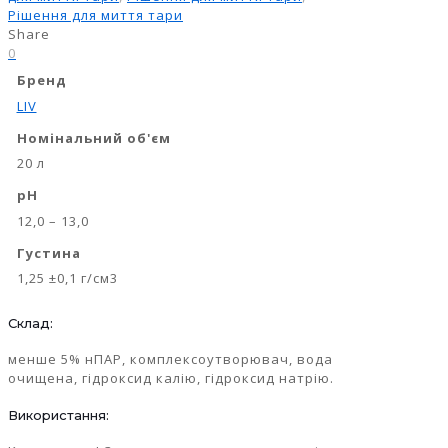
Рішення для миття тари
Share
0
Бренд
LIV
Номінальний об'єм
20 л
pH
12,0 – 13,0
Густина
1,25 ±0,1 г/см3
Склад:
менше 5% нПАР, комплексоутворювач, вода
очищена, гідроксид калію, гідроксид натрію.
Використання: