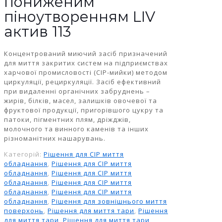
пониженим
піноутворенням LIV
актив 113
Концентрований миючий засіб призначений
для миття закритих систем на підприємствах
харчової промисловості (СІР-мийки) методом
циркуляції, рециркуляції. Засіб ефективний
при видаленні органічних забруднень –
жирів, білків, масел, залишків овочевої та
фруктової продукції, пригорівшого цукру та
патоки, пігментних плям, дріжджів,
молочного та винного каменів та інших
різноманітних нашарувань.
Категорій:
Рішення для CIP миття
обладнання
,
Рішення для CIP миття
обладнання
,
Рішення для CIP миття
обладнання
,
Рішення для CIP миття
обладнання
,
Рішення для CIP миття
обладнання
,
Рішення для зовнішнього миття
поверхонь
,
Рішення для миття тари
,
Рішення
для миття тари
,
Рішення для миття тари
,