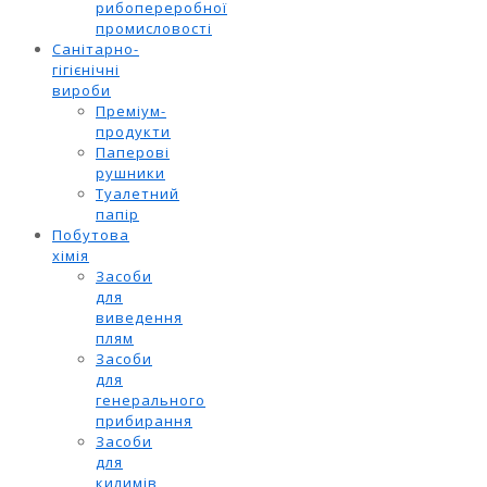
рибопереробної
промисловості
Санітарно-
гігієнічні
вироби
Преміум-
продукти
Паперові
рушники
Туалетний
папір
Побутова
хімія
Засоби
для
виведення
плям
Засоби
для
генерального
прибирання
Засоби
для
килимів