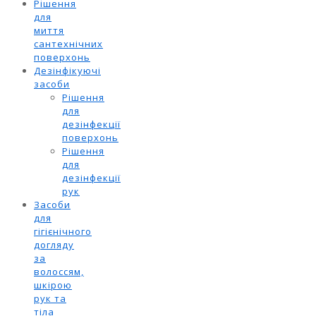
Рішення
для
миття
сантехнічних
поверхонь
Дезінфікуючі
засоби
Рішення
для
дезінфекції
поверхонь
Рішення
для
дезінфекції
рук
Засоби
для
гігієнічного
догляду
за
волоссям,
шкірою
рук та
тіла