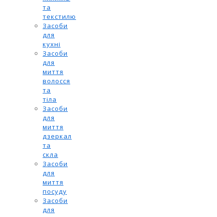
та
текстилю
Засоби
для
кухні
Засоби
для
миття
волосся
та
тіла
Засоби
для
миття
дзеркал
та
скла
Засоби
для
миття
посуду
Засоби
для