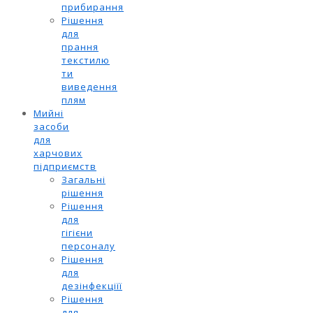
прибирання
Рішення
для
прання
текстилю
ти
виведення
плям
Мийні
засоби
для
харчових
підприємств
Загальні
рішення
Рішення
для
гігієни
персоналу
Рішення
для
дезінфекціїї
Рішення
для