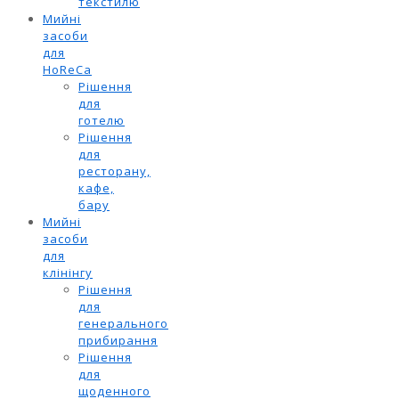
текстилю
Мийні
засоби
для
HoReCa
Рішення
для
готелю
Рішення
для
ресторану,
кафе,
бару
Мийні
засоби
для
клінінгу
Рішення
для
генерального
прибирання
Рішення
для
щоденного