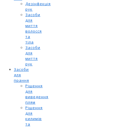
Дезінфекція
рук
Засоби
для
миття
волосся
та
тіла
Засоби
для
миття
рук
Засоби
для
прання
Рішення
для
виведення
плям
Рішення
для
килимів
та