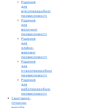
Рішення
для
м’ясопереробної
промисловості
Рішення
для
молочної
промисловості
Рішення
для
олійно-
жирової
промисловості
Рішення
для
птахопереробної
промисловості
Рішення
для
рибопереробної
промисловості
Санітарно-
гігієнічні
вироби