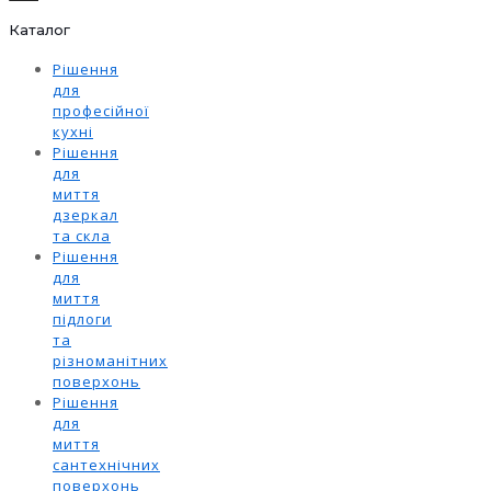
Каталог
Рішення
для
професійної
кухні
Рішення
для
миття
дзеркал
та скла
Рішення
для
миття
підлоги
та
різноманітних
поверхонь
Рішення
для
миття
сантехнічних
поверхонь