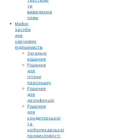
текстилю
ти
виведення
плям
Мийні
засоби
для
харчових
підприємств
Загальні
рішення
Рішення
для
гігієни
персоналу
Рішення
для
дезінфекціїї
Рішення
для
кондитерської
та
хлібопекарської
промисловості