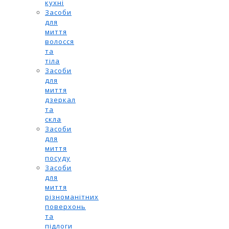
кухні
Засоби
для
миття
волосся
та
тіла
Засоби
для
миття
дзеркал
та
скла
Засоби
для
миття
посуду
Засоби
для
миття
різноманітних
поверхонь
та
підлоги