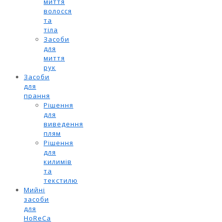
миття
волосся
та
тіла
Засоби
для
миття
рук
Засоби
для
прання
Рішення
для
виведення
плям
Рішення
для
килимів
та
текстилю
Мийні
засоби
для
HoReCa