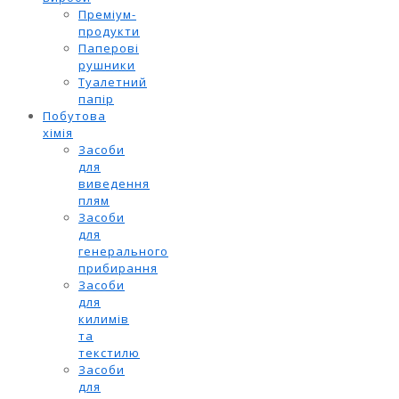
Преміум-
продукти
Паперові
рушники
Туалетний
папір
Побутова
хімія
Засоби
для
виведення
плям
Засоби
для
генерального
прибирання
Засоби
для
килимів
та
текстилю
Засоби
для