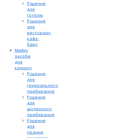
Рішення
для
готелю
Рішення
для
ресторану,
кафе,
бару
Мийні
засоби
для
клінінгу
Рішення
для
генерального
прибирання
Рішення
для
щоденного
прибирання
Рішення
для
прання