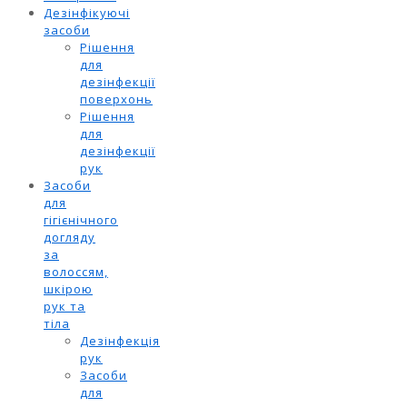
Дезінфікуючі
засоби
Рішення
для
дезінфекції
поверхонь
Рішення
для
дезінфекції
рук
Засоби
для
гігієнічного
догляду
за
волоссям,
шкірою
рук та
тіла
Дезінфекція
рук
Засоби
для