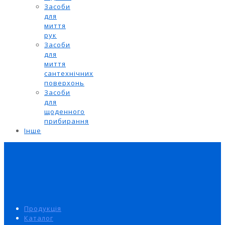
Засоби
для
миття
рук
Засоби
для
миття
сантехнічних
поверхонь
Засоби
для
щоденного
прибирання
Інше
Продукція
Каталог