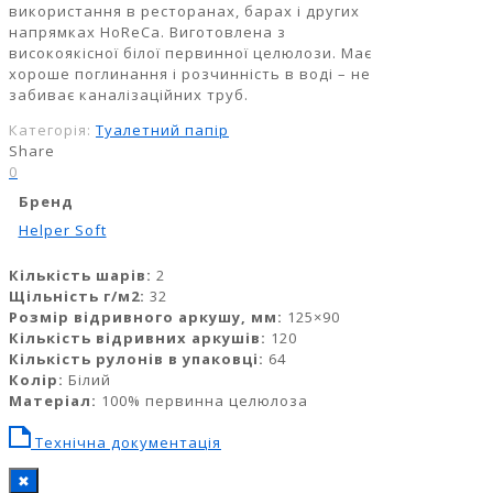
використання в ресторанах, барах і других
напрямках HoReCa. Виготовлена з
високоякісної білої первинної целюлози. Має
хороше поглинання і розчинність в воді – не
забиває каналізаційних труб.
Категорія:
Туалетний папір
Share
0
Бренд
Helper Soft
Кількість шарів:
2
Щільність г/м2:
32
Розмір відривного аркушу, мм:
125×90
Кількість відривних аркушів:
120
Кількість рулонів в упаковці:
64
Колір:
Білий
Матеріал:
100% первинна целюлоза
Технічна документація
✖