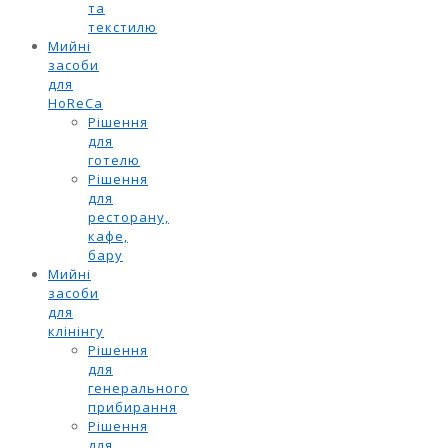
та
текстилю
Мийні
засоби
для
HoReCa
Рішення
для
готелю
Рішення
для
ресторану,
кафе,
бару
Мийні
засоби
для
клінінгу
Рішення
для
генерального
прибирання
Рішення
для