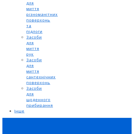
для
миття
різноманітних
поверхонь
та
підлоги
Засоби
для
миття
рук
Засоби
для
миття
сантехнічних
поверхонь
Засоби
для
щоденного
прибирання
Інше