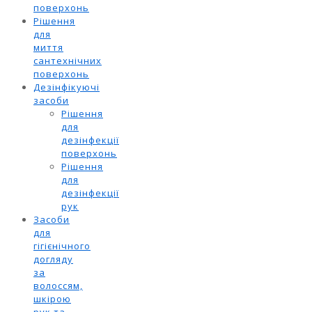
поверхонь
Рішення
для
миття
сантехнічних
поверхонь
Дезінфікуючі
засоби
Рішення
для
дезінфекції
поверхонь
Рішення
для
дезінфекції
рук
Засоби
для
гігієнічного
догляду
за
волоссям,
шкірою