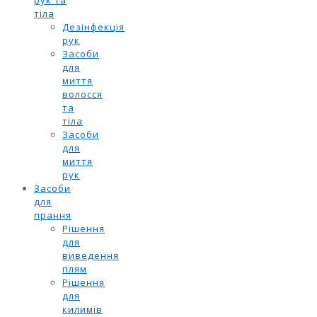
рук та
тіла
Дезінфекція
рук
Засоби
для
миття
волосся
та
тіла
Засоби
для
миття
рук
Засоби
для
прання
Рішення
для
виведення
плям
Рішення
для
килимів