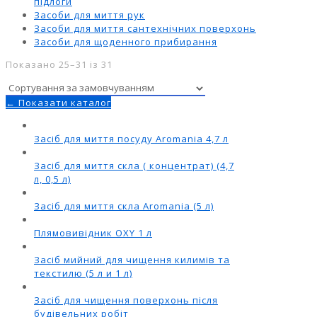
підлоги
Засоби для миття рук
Засоби для миття сантехнічних поверхонь
Засоби для щоденного прибирання
Показано 25–31 із 31
← Показати каталог
Засіб для миття посуду Aromania 4,7 л
Засіб для миття скла ( концентрат) (4,7
л, 0,5 л)
Засіб для миття скла Аromania (5 л)
Плямовивідник OXY 1 л
Засіб мийний для чищення килимів та
текстилю (5 л и 1 л)
Засіб для чищення поверхонь після
будівельних робіт