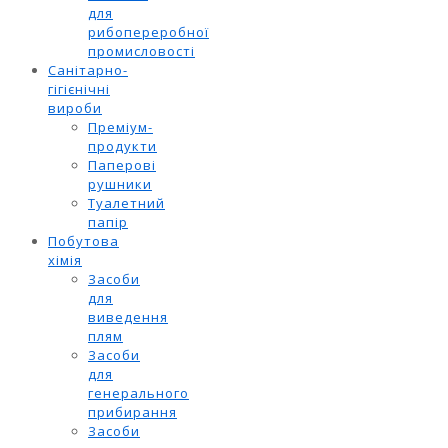
для
рибопереробної
промисловості
Санітарно-
гігієнічні
вироби
Преміум-
продукти
Паперові
рушники
Туалетний
папір
Побутова
хімія
Засоби
для
виведення
плям
Засоби
для
генерального
прибирання
Засоби