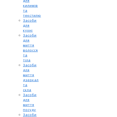
для
килимів
та
текстилю
Засоби
для
кухні
Засоби
для
миття
волосся
та
тіла
Засоби
для
миття
дзеркал
та
скла
Засоби
для
миття
посуду
Засоби