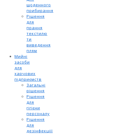
щоденного
прибирання
Рішення
для
прання
текстилю
ти
виведення
плям
Мийні
засоби
для
харчових
підприємств
Загальні
рішення
Рішення
для
гігієни
персоналу
Рішення
для
дезінфекціїї