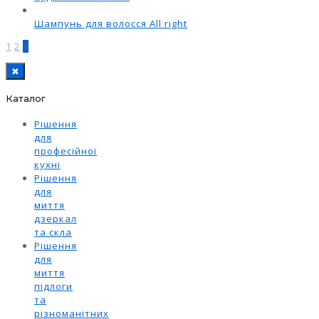
Шампунь для волосся All right
1
2
3
✖
Каталог
Рішення
для
професійної
кухні
Рішення
для
миття
дзеркал
та скла
Рішення
для
миття
підлоги
та
різноманітних