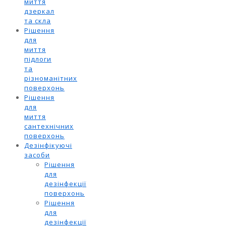
миття
дзеркал
та скла
Рішення
для
миття
підлоги
та
різноманітних
поверхонь
Рішення
для
миття
сантехнічних
поверхонь
Дезінфікуючі
засоби
Рішення
для
дезінфекції
поверхонь
Рішення
для
дезінфекції