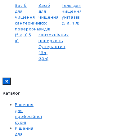
Засіб
Засіб
Гель для
для
для
чищення
чищення
чищення
унітазів
сантехнічних
всіх
(5 л, 1 л)
поверхонь
видів
(5 л, 0,5
сантехнічних
л)
поверхонь
Суперактив
( 5л,
0,5л)
✖
Каталог
Рішення
для
професійної
кухні
Рішення
для