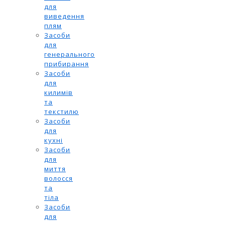
для
виведення
плям
Засоби
для
генерального
прибирання
Засоби
для
килимів
та
текстилю
Засоби
для
кухні
Засоби
для
миття
волосся
та
тіла
Засоби
для