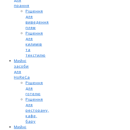
прання
Рішення
для
виведення
плям
Рішення
для
килимів
та
текстилю
Мийні
засоби
для
HoReCa
Рішення
для
готелю
Рішення
для
ресторану,
кафе,
бару
Мийні