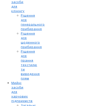
засоби
для
клінінгу
Рішення
для
генерального
прибирання
Рішення
для
щоденного
прибирання
Рішення
для
прання
текстилю
ти
виведення
плям
Мийні
засоби
для
харчових
підприємств
Загальні