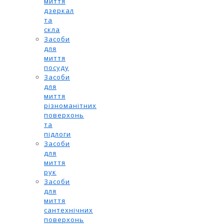
миття
дзеркал
та
скла
Засоби
для
миття
посуду
Засоби
для
миття
різноманітних
поверхонь
та
підлоги
Засоби
для
миття
рук
Засоби
для
миття
сантехнічних
поверхонь