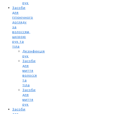
рук
Засоби
для
гігієнічного
догляду
за
волоссям,
шкірою
рук та
тіла
Дезінфекція
рук
Засоби
для
миття
волосся
та
тіла
Засоби
для
миття
рук
Засоби
для