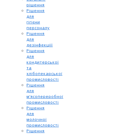
рішення
Рішення
для
гігієни
персоналу
Рішення
для
дезінфекціїї
Рішення
для
кондитерської
та
хлібопекарської
промисловості
Рішення
для
м’ясопереробної
промисловості
Рішення
для
молочної
промисловості
Рішення