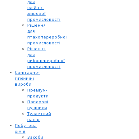
для
олійно-
жирової
промисловості
Рішення
для
птахопереробної
промисловості
Рішення
для
рибопереробної
промисловості
Санітарно-
гігієнічні
вироби
Преміум-
продукти
Паперові
рушники
Туалетний
папір
Побутова
хімія
Засоби